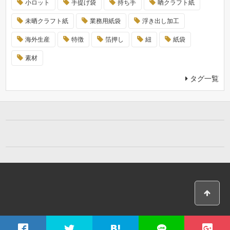
小ロット
手提げ袋
持ち手
晒クラフト紙
未晒クラフト紙
業務用紙袋
浮き出し加工
海外生産
特徴
箔押し
紐
紙袋
素材
タグ一覧