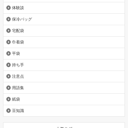
体験談
保冷バッグ
宅配袋
巾着袋
平袋
持ち手
注意点
用語集
紙袋
豆知識