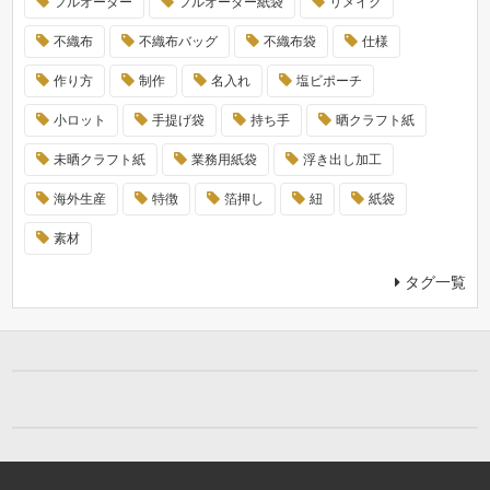
フルオーダー
フルオーダー紙袋
リメイク
不織布
不織布バッグ
不織布袋
仕様
作り方
制作
名入れ
塩ビポーチ
小ロット
手提げ袋
持ち手
晒クラフト紙
未晒クラフト紙
業務用紙袋
浮き出し加工
海外生産
特徴
箔押し
紐
紙袋
素材
タグ一覧