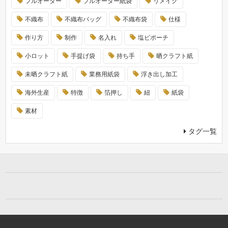
フルオーダー
フルオーダー紙袋
リメイク
不織布
不織布バッグ
不織布袋
仕様
作り方
制作
名入れ
塩ビポーチ
小ロット
手提げ袋
持ち手
晒クラフト紙
未晒クラフト紙
業務用紙袋
浮き出し加工
海外生産
特徴
箔押し
紐
紙袋
素材
タグ一覧