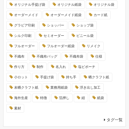
オリジナル手提げ袋
オリジナル紙袋
オリジナル袋
オーダーメイド
オーダーメイド紙袋
カード紙
グラビア印刷
ショッパー
ショップ袋
シルク印刷
セミオーダー
ビニール袋
フルオーダー
フルオーダー紙袋
リメイク
不織布
不織布バッグ
不織布袋
仕様
作り方
制作
名入れ
塩ビポーチ
小ロット
手提げ袋
持ち手
晒クラフト紙
未晒クラフト紙
業務用紙袋
浮き出し加工
海外生産
特徴
箔押し
紐
紙袋
素材
タグ一覧