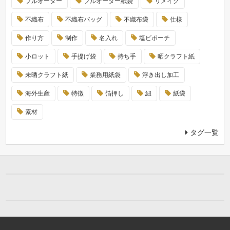
フルオーダー
フルオーダー紙袋
リメイク
不織布
不織布バッグ
不織布袋
仕様
作り方
制作
名入れ
塩ビポーチ
小ロット
手提げ袋
持ち手
晒クラフト紙
未晒クラフト紙
業務用紙袋
浮き出し加工
海外生産
特徴
箔押し
紐
紙袋
素材
タグ一覧